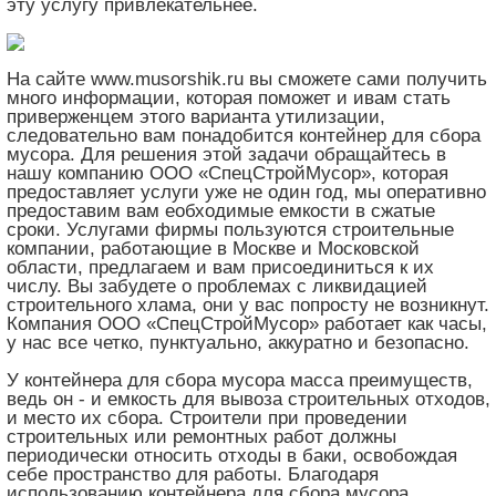
эту услугу привлекательнее.
На сайте www.musorshik.ru вы сможете сами получить
много информации, которая поможет и ивам стать
приверженцем этого варианта утилизации,
следовательно вам понадобится контейнер для сбора
мусора. Для решения этой задачи обращайтесь в
нашу компанию ООО «СпецСтройМусор», которая
предоставляет услуги уже не один год, мы оперативно
предоставим вам еобходимые емкости в сжатые
сроки. Услугами фирмы пользуются строительные
компании, работающие в Москве и Московской
области, предлагаем и вам присоединиться к их
числу. Вы забудете о проблемах с ликвидацией
строительного хлама, они у вас попросту не возникнут.
Компания ООО «СпецСтройМусор» работает как часы,
у нас все четко, пунктуально, аккуратно и безопасно.
У контейнера для сбора мусора масса преимуществ,
ведь он - и емкость для вывоза строительных отходов,
и место их сбора. Строители при проведении
строительных или ремонтных работ должны
периодически относить отходы в баки, освобождая
себе пространство для работы. Благодаря
использованию контейнера для сбора мусора