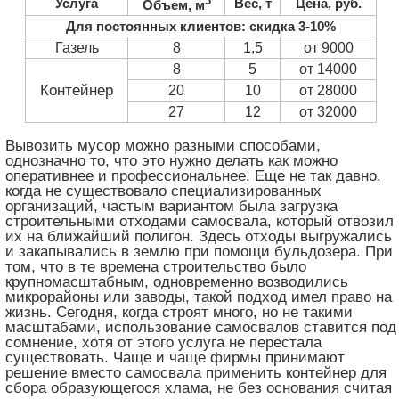
3
Услуга
Вес, т
Цена, руб.
Объем, м
Для постоянных клиентов: скидка 3-10%
Газель
8
1,5
от 9000
8
5
от 14000
Контейнер
20
10
от 28000
27
12
от 32000
Вывозить мусор можно разными способами,
однозначно то, что это нужно делать как можно
оперативнее и профессиональнее. Еще не так давно,
когда не существовало специализированных
организаций, частым вариантом была загрузка
строительными отходами самосвала, который отвозил
их на ближайший полигон. Здесь отходы выгружались
и закапывались в землю при помощи бульдозера. При
том, что в те времена строительство было
крупномасштабным, одновременно возводились
микрорайоны или заводы, такой подход имел право на
жизнь. Сегодня, когда строят много, но не такими
масштабами, использование самосвалов ставится под
сомнение, хотя от этого услуга не перестала
существовать. Чаще и чаще фирмы принимают
решение вместо самосвала применить контейнер для
сбора образующегося хлама, не без основания считая