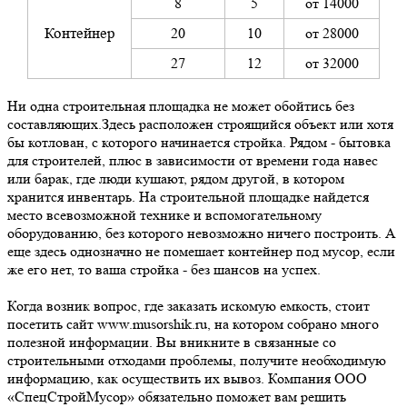
8
5
от 14000
Контейнер
20
10
от 28000
27
12
от 32000
Ни одна строительная площадка не может обойтись без
составляющих.Здесь расположен строящийся объект или хотя
бы котлован, с которого начинается стройка. Рядом - бытовка
для строителей, плюс в зависимости от времени года навес
или барак, где люди кушают, рядом другой, в котором
хранится инвентарь. На строительной площадке найдется
место всевозможной технике и вспомогательному
оборудованию, без которого невозможно ничего построить. А
еще здесь однозначно не помешает контейнер под мусор, если
же его нет, то ваша стройка - без шансов на успех.
Когда возник вопрос, где заказать искомую емкость, стоит
посетить сайт www.musorshik.ru, на котором собрано много
полезной информации. Вы вникните в связанные со
строительными отходами проблемы, получите необходимую
информацию, как осуществить их вывоз. Компания ООО
«СпецСтройМусор» обязательно поможет вам решить