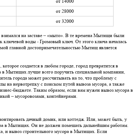
от 14000
от 28000
от 32000
 взимался на заставе – «мыто». В те времена Мытищи были
к ключевой воды - Громовый ключ. От этого ключа началась
самой главной достопримечательностью Мытищ является
 которое создается в любом городе, город превратится в
ора в Мытищах лучше всего поручить специальной компании,
итель города может рассчитывать на то, что проблему с
лы на нервотрепку с поиском путей вывоза мусора, а также
знес-бюджете. Таким образом, если вам нужен вывоз мусора в
икой – мусоровозами, контейнерами.
монтировать дачный домик, или коттедж. Или, может быть, у
сора в Мытищах. Он не должен помешать дальнейшим работам.
ка, и вывоз строительного мусора в Мытищах. Если