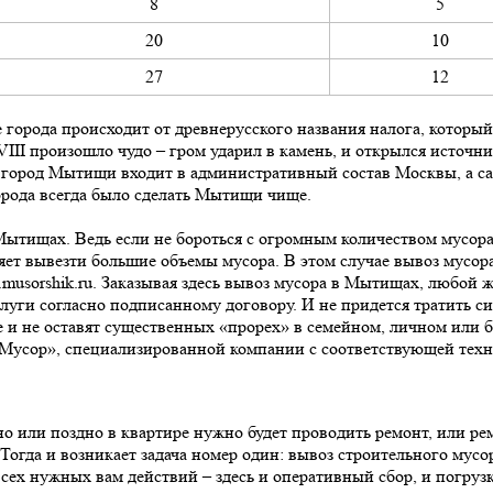
8
5
20
10
27
12
города происходит от древнерусского названия налога, который
II произошло чудо – гром ударил в камень, и открылся источни
я город Мытищи входит в административный состав Москвы, а 
орода всегда было сделать Мытищи чище.
Мытищах. Ведь если не бороться с огромным количеством мусора,
оляет вывезти большие объемы мусора. В этом случае вывоз мус
.musorshik.ru. Заказывая здесь вывоз мусора в Мытищах, любой ж
уги согласно подписанному договору. И не придется тратить си
 не оставят существенных «прорех» в семейном, личном или би
Мусор», специализированной компании с соответствующей техн
о или поздно в квартире нужно будет проводить ремонт, или ре
Тогда и возникает задача номер один: вывоз строительного му
сех нужных вам действий – здесь и оперативный сбор, и погруз