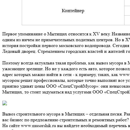
Контейнер
Первое упоминание о Мытищах относится к XV веку. Название 
одним из ничем не примечательных податных центров. Но в XVI
история постройки первого московского водопровода. Сегодн
Ледовый дворец. Стремлением городских властей и жителей г
Поэтому всегда актуальна такая проблема, как вывоз мусора в 
ужасающее зрелище. Но не у каждого есть авто, которое позв
адрес которых можно найти в сети - к примеру, таких, как www
мусором решат профессионалы, которые точно выполнят все усл
приятно удивят цены ООО «СпецСтройМусор»: они невысокие и
Мытищах, то стоит задуматься над услугами ООО «СпецСтрой
Вывоз строительного мусора в Мытищах – отдельная песня. Ран
вас бизнес по предложению строительных и ремонтных работ? 
На сайте www.musorshik.ru вы найдете необходимый перечень в