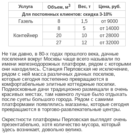
3
Услуга
Вес, т
Цена, руб.
Объем, м
Для постоянных клиентов: скидка 3-10%
Газель
8
1,5
от 9000
8
5
от 14000
Контейнер
20
10
от 28000
27
12
от 32000
Не так давно, в 80-х годах прошлого века, дачные
поселения вокруг Москвы чаще всего называли по
имени железнодорожных платформ, рядом с которыми
они находились. Станция Перловская не исключение,
рядом с ней масса различных дачных поселков,
которые сегодня постепенно превращаются в
комфортабельные элитные коттеджные поселки.
Подмосковные дачи традиционно размещали в очень
красивых местах, там намного лучше было отдыхать
после суеты большого города. Рядом с самими
платформами появлялись магазины, которые сегодня
превращаются в торгово-развлекательные центры.
Окрестности платформы Перловская выглядят очень
презентабельно, хотя количество мусора, который
здесь возникает, довольно велико.