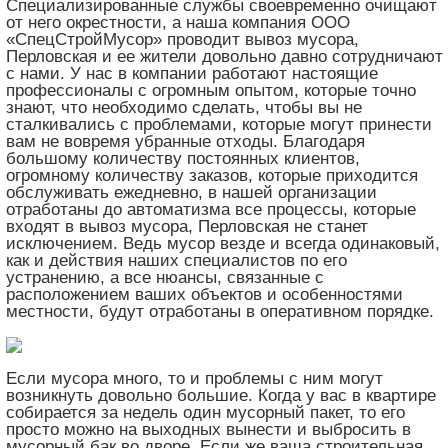
Специализированные службы своевременно очищают
от него окрестности, а наша компания ООО
«СпецСтройМусор» проводит вывоз мусора,
Перловская и ее жители довольно давно сотрудничают
с нами. У нас в компании работают настоящие
профессионалы с огромным опытом, которые точно
знают, что необходимо сделать, чтобы вы не
сталкивались с проблемами, которые могут принести
вам не вовремя убранные отходы. Благодаря
большому количеству постоянных клиентов,
огромному количеству заказов, которые приходится
обслуживать ежедневно, в нашей организации
отработаны до автоматизма все процессы, которые
входят в вывоз мусора, Перловская не станет
исключением. Ведь мусор везде и всегда одинаковый,
как и действия наших специалистов по его
устранению, а все нюансы, связанные с
расположением ваших объектов и особенностями
местности, будут отработаны в оперативном порядке.
Если мусора много, то и проблемы с ним могут
возникнуть довольно большие. Когда у вас в квартире
собирается за недель один мусорный пакет, то его
просто можно на выходных вынести и выбросить в
мусорный бак во дворе. Если же ваша строительная